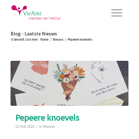
Blog - Laatste Nieuws
U bevindt zich hier:
Home
/
Nieuws
/
Pepeere knoevels
Pepeere knoevels
/
12 mei 2021
in
Nieuws